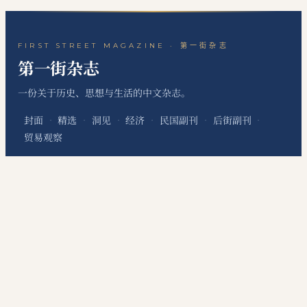
FIRST STREET MAGAZINE · 第一街杂志
第一街杂志
一份关于历史、思想与生活的中文杂志。
封面
精选
洞见
经济
民国副刊
后街副刊
·
·
·
·
·
·
贸易观察
关于本刊
站点地图
RSS 订阅
联系编辑
·
·
·
本网站为个人非经营性网站，主要用于发布个人学习笔记、读书心得、历史文化评
论、国际经贸观察和资料整理内容，不代表任何机构、组织、政治团体或利益集团
立场，不提供有偿信息服务，不涉及新闻采编发布、在线交易、会员收费等经营性
服务。
©
2026
第一街杂志
·
First Street Magazine
DigitConnection