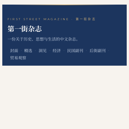
FIRST STREET MAGAZINE · 第一街杂志
第一街杂志
一份关于历史、思想与生活的中文杂志。
封面
精选
洞见
经济
民国副刊
后街副刊
·
·
·
·
·
·
贸易观察
关于本刊
站点地图
RSS 订阅
联系编辑
·
·
·
本网站为个人非经营性网站，主要用于发布个人学习笔记、读书心得、历史文化评
论、国际经贸观察和资料整理内容，不代表任何机构、组织、政治团体或利益集团
立场，不提供有偿信息服务，不涉及新闻采编发布、在线交易、会员收费等经营性
服务。
©
2026
第一街杂志
·
First Street Magazine
DigitConnection