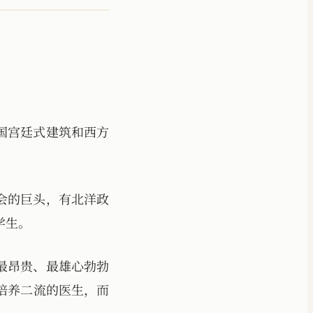
国宫廷式建筑和西方
会的巨头，有北洋政
学生。
最昂贵、最雄心勃勃
培养二流的医生，而