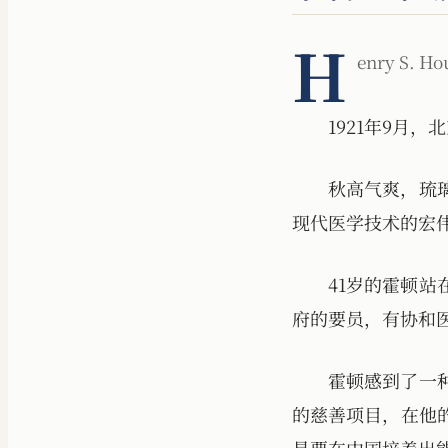
H
enry S. Ho
1921年9月
秋高气爽，琉
现代医学技术的宏
41岁的霍顿
府的要员，有协和
霍顿感到了一
的慈善项目，在他