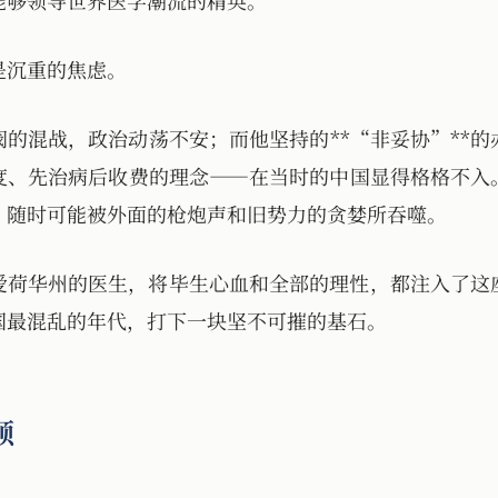
能够领导世界医学潮流的精英。
是沉重的焦虑。
阀的混战，政治动荡不安；而他坚持的**“非妥协”**
度、先治病后收费的理念——在当时的中国显得格格不入
，随时可能被外面的枪炮声和旧势力的贪婪所吞噬。
爱荷华州的医生，将毕生心血和全部的理性，都注入了这
国最混乱的年代，打下一块坚不可摧的基石。
顿