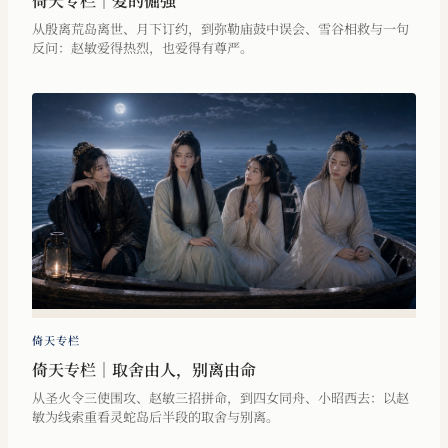
倚天专栏｜爱的倔强
从殷离荒岛离世、月下订约，到弥勒庙鼓中误会、雪谷相救与一句
反问：赵敏爱得热烈，也爱得有尊严。
倚天专栏
倚天专栏｜取舍由人，别离由命
从圣火令三使围攻、赵敏三招拼命，到四女同舟、小昭西去：以赵
敏为线索重看灵蛇岛后半段的取舍与别离。