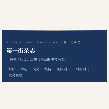
FIRST STREET MAGAZINE · 第一街杂志
第一街杂志
一份关于历史、思想与生活的中文杂志。
封面
精选
洞见
经济
民国副刊
后街副刊
·
·
·
·
·
·
贸易观察
关于本刊
站点地图
RSS 订阅
联系编辑
·
·
·
本网站为个人非经营性网站，主要用于发布个人学习笔记、读书心得、历史文化评
论、国际经贸观察和资料整理内容，不代表任何机构、组织、政治团体或利益集团
立场，不提供有偿信息服务，不涉及新闻采编发布、在线交易、会员收费等经营性