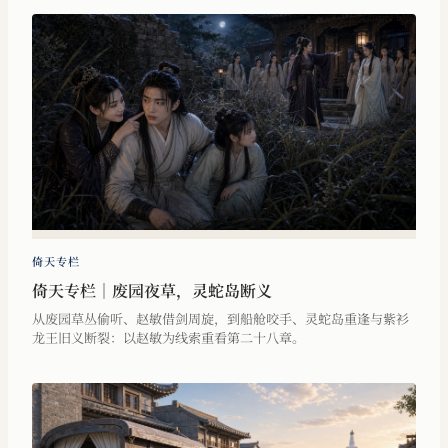
倚天专栏
倚天专栏｜废园夜草，灵蛇岛断义
从废园草丛偷听、赵敏借剑周旋，到船舱咬手、灵蛇岛重逢与紫衫
龙王旧义断裂：以赵敏为线索重看第二十八章。