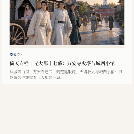
倚天专栏
倚天专栏｜元大都十七幕：万安寺火塔与城西小馆
从城西白塔、万安寺逼武，到范遥取药、火塔救人与城西小馆：以
赵敏为主线重看元大都这一局。