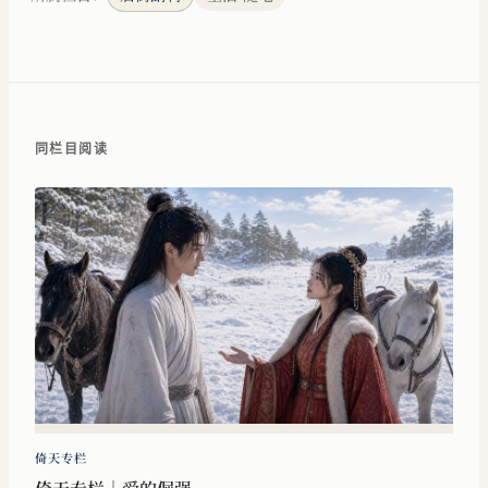
同栏目阅读
倚天专栏