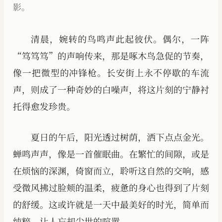
影。
清晨，婉转的鸟鸣声此起彼伏。偶尔，一阵
“笃笃笃”的声响传来，那是啄木鸟急促的节奏，
像一把微型的冲锋枪。长安街上永不停歇的车流
声，则成了一种奇妙的白噪声，将这片刻的宁静衬
托得愈发珍贵。
夏日的午后，阳光透过树荫，洒下点点金光。
蝉鸣声声，像是一首催眠曲。在繁忙的间隙，或是
在烦恼的深渊，倚窗而立，聆听这自然的交响，感
受微风拂过脸颊的温柔，疲惫的身心也得到了片刻
的舒缓。这或许就是一天中最美好的时光，简单而
纯粹，让人忘却尘世的喧嚣。