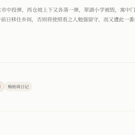
在市中投弹，西仓坡上下又各落一弹，翠湖小学被毁，寓中
于前日移住乡间，否则将使照看之人勉强留守，而又遭此一番
刊
梅贻琦日记