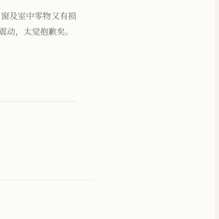
门窗及室中零物又有损
震动，太觉抱歉矣。