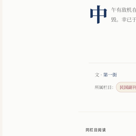
中
午有敌机
毁。幸已
文 ·
第一街
所属栏目：
民国副
同栏目阅读