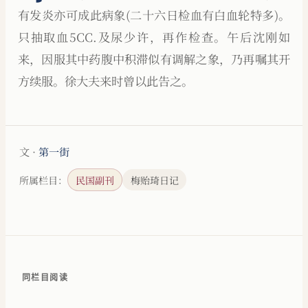
有发炎亦可成此病象(二十六日检血有白血轮特多)。
只抽取血5CC.及尿少许，再作检查。午后沈刚如
来，因服其中药腹中积滞似有调解之象，乃再嘱其开
方续服。徐大夫来时曾以此告之。
文 ·
第一街
所属栏目：
民国副刊
梅贻琦日记
同栏目阅读