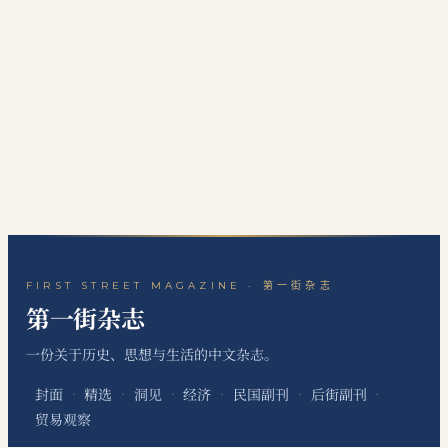
FIRST STREET MAGAZINE · 第一街杂志
第一街杂志
一份关于历史、思想与生活的中文杂志。
封面
精选
洞见
经济
民国副刊
后街副刊
·
·
·
·
·
·
贸易观察