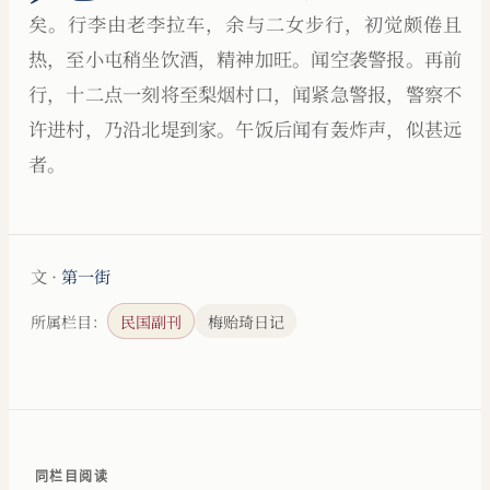
矣。行李由老李拉车，余与二女步行，初觉颇倦且
热，至小屯稍坐饮酒，精神加旺。闻空袭警报。再前
行，十二点一刻将至梨烟村口，闻紧急警报，警察不
许进村，乃沿北堤到家。午饭后闻有轰炸声，似甚远
者。
文 ·
第一街
所属栏目：
民国副刊
梅贻琦日记
同栏目阅读