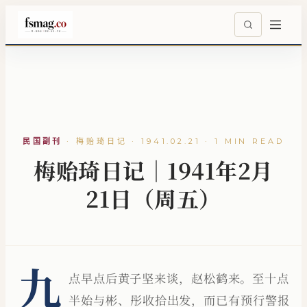
民国副刊
·
梅贻琦日记 · 1941.02.21 · 1 MIN READ
梅贻琦日记｜1941年2月
21日（周五）
九
点早点后黄子坚来谈，赵松鹤来。至十点
半始与彬、彤收拾出发，而已有预行警报