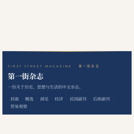
FIRST STREET MAGAZINE · 第一街杂志
第一街杂志
一份关于历史、思想与生活的中文杂志。
封面
精选
洞见
经济
民国副刊
后街副刊
·
·
·
·
·
·
贸易观察
关于本刊
站点地图
RSS 订阅
联系编辑
·
·
·