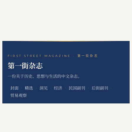
FIRST STREET MAGAZINE · 第一街杂志
第一街杂志
一份关于历史、思想与生活的中文杂志。
封面
精选
洞见
经济
民国副刊
后街副刊
·
·
·
·
·
·
贸易观察
关于本刊
站点地图
RSS 订阅
联系编辑
·
·
·
本网站为个人非经营性网站，主要用于发布个人学习笔记、读书心得、历史文化评
论、国际经贸观察和资料整理内容，不代表任何机构、组织、政治团体或利益集团