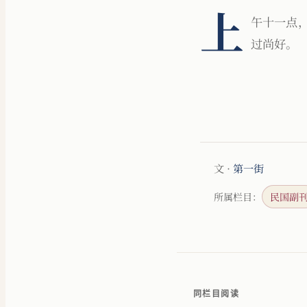
上
午十一点
过尚好。
文 ·
第一街
所属栏目：
民国副
同栏目阅读