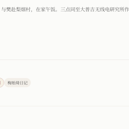
，与樊赴梨烟村，在家午饭。三点同至大普吉无线电研究所
刊
梅贻琦日记