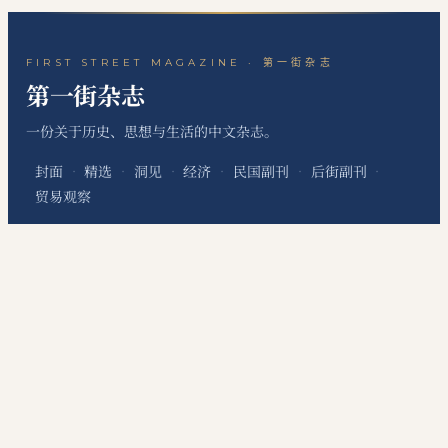
FIRST STREET MAGAZINE · 第一街杂志
第一街杂志
一份关于历史、思想与生活的中文杂志。
封面
精选
洞见
经济
民国副刊
后街副刊
·
·
·
·
·
·
贸易观察
关于本刊
站点地图
RSS 订阅
联系编辑
·
·
·
本网站为个人非经营性网站，主要用于发布个人学习笔记、读书心得、历史文化评
论、国际经贸观察和资料整理内容，不代表任何机构、组织、政治团体或利益集团
立场，不提供有偿信息服务，不涉及新闻采编发布、在线交易、会员收费等经营性
服务。
©
2026
第一街杂志
·
First Street Magazine
DigitConnection