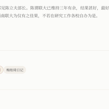
部见陈立夫部长。陈谓联大已维持三年有余，结果甚好，最
西南联大为仅有之佳果，不若在研究工作各校自办为是。
刊
梅贻琦日记