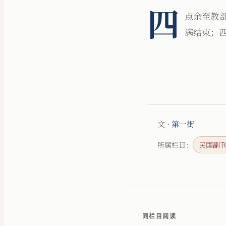
四
点余至教
满结束；
文 ·
第一街
所属栏目：
民国副
同栏目阅读