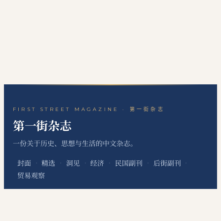
FIRST STREET MAGAZINE · 第一街杂志
第一街杂志
一份关于历史、思想与生活的中文杂志。
封面
精选
洞见
经济
民国副刊
后街副刊
·
·
·
·
·
·
贸易观察
关于本刊
站点地图
RSS 订阅
联系编辑
·
·
·