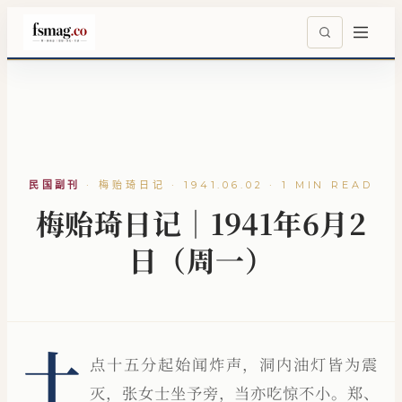
民国副刊
·
梅贻琦日记 · 1941.06.02 · 1 MIN READ
梅贻琦日记｜1941年6月2
日（周一）
十
点十五分起始闻炸声，洞内油灯皆为震
灭，张女士坐予旁，当亦吃惊不小。郑、