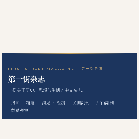
FIRST STREET MAGAZINE · 第一街杂志
第一街杂志
一份关于历史、思想与生活的中文杂志。
封面
精选
洞见
经济
民国副刊
后街副刊
·
·
·
·
·
·
贸易观察
关于本刊
站点地图
RSS 订阅
联系编辑
·
·
·