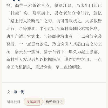
报，商往三岩茶馆早点，藉览江景，乃未出门即已
“挂旗”矣。及至街上，男女老幼仓惶前行，忽忆
“路上行人欲断魂”之句，谓可借以状之。大多数皆
北行，余等亦北，半小时后至新村饶辅民君寓休息，
唐湘亦适自宜宾来，与饶商建筑事者。十点余放空袭
警报，十一点竟有紧急，乃由饶引入其后山坡之防空
洞，据云系一蛮洞，凿于石岩下，年久为泥土淤塞，
新村居人发现后加以挖掘修理，堪作防空之用。一点
余无飞机消息，重返饶寓，至二点始解除。
文 ·
第一街
所属栏目：
民国副刊
梅贻琦日记