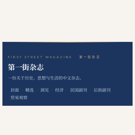
FIRST STREET MAGAZINE · 第一街杂志
第一街杂志
一份关于历史、思想与生活的中文杂志。
封面
精选
洞见
经济
民国副刊
后街副刊
·
·
·
·
·
·
贸易观察
关于本刊
站点地图
RSS 订阅
联系编辑
·
·
·
本网站为个人非经营性网站，主要用于发布个人学习笔记、读书心得、历史文化评
论、国际经贸观察和资料整理内容，不代表任何机构、组织、政治团体或利益集团