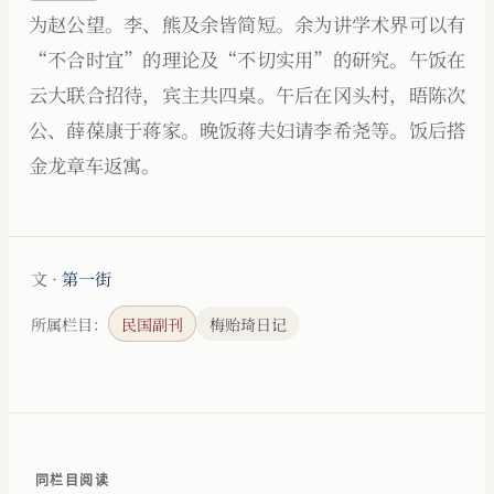
为赵公望。李、熊及余皆简短。余为讲学术界可以有
“不合时宜”的理论及“不切实用”的研究。午饭在
云大联合招待，宾主共四桌。午后在冈头村，晤陈次
公、薛葆康于蒋家。晚饭蒋夫妇请李希尧等。饭后搭
金龙章车返寓。
文 ·
第一街
所属栏目：
民国副刊
梅贻琦日记
同栏目阅读