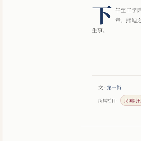
下
午至工学
章、熊迪之
生事。
文 ·
第一街
所属栏目：
民国副