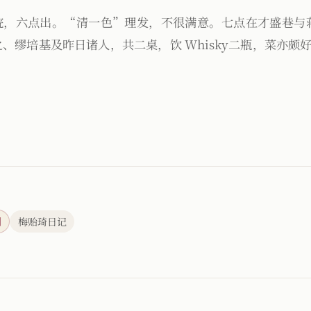
院，六点出。“清一色”理发，不很满意。七点在才盛巷与
、缪培基及昨日诸人，共二桌，饮 Whisky二瓶，菜亦颇
刊
梅贻琦日记