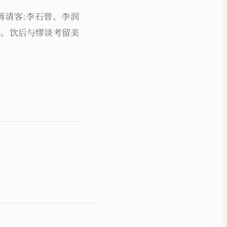
蒋请客:李石曾、李润
好。饮后与缪谈考留美