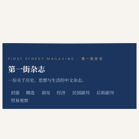
FIRST STREET MAGAZINE · 第一街杂志
第一街杂志
一份关于历史、思想与生活的中文杂志。
封面
精选
洞见
经济
民国副刊
后街副刊
·
·
·
·
·
·
贸易观察
关于本刊
站点地图
RSS 订阅
联系编辑
·
·
·
本网站为个人非经营性网站，主要用于发布个人学习笔记、读书心得、历史文化评
论、国际经贸观察和资料整理内容，不代表任何机构、组织、政治团体或利益集团