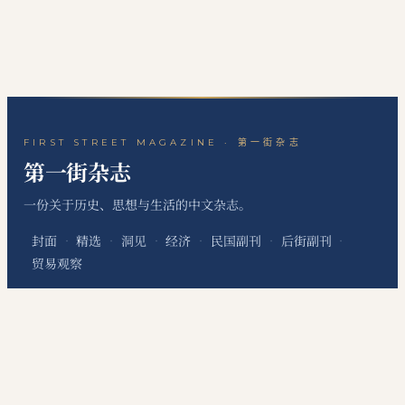
FIRST STREET MAGAZINE · 第一街杂志
第一街杂志
一份关于历史、思想与生活的中文杂志。
封面
精选
洞见
经济
民国副刊
后街副刊
·
·
·
·
·
·
贸易观察
关于本刊
站点地图
RSS 订阅
联系编辑
·
·
·
本网站为个人非经营性网站，主要用于发布个人学习笔记、读书心得、历史文化评
论、国际经贸观察和资料整理内容，不代表任何机构、组织、政治团体或利益集团
立场，不提供有偿信息服务，不涉及新闻采编发布、在线交易、会员收费等经营性
服务。