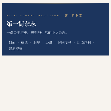
FIRST STREET MAGAZINE · 第一街杂志
第一街杂志
一份关于历史、思想与生活的中文杂志。
封面
精选
洞见
经济
民国副刊
后街副刊
·
·
·
·
·
·
贸易观察
关于本刊
站点地图
RSS 订阅
联系编辑
·
·
·
本网站为个人非经营性网站，主要用于发布个人学习笔记、读书心得、历史文化评
论、国际经贸观察和资料整理内容，不代表任何机构、组织、政治团体或利益集团
立场，不提供有偿信息服务，不涉及新闻采编发布、在线交易、会员收费等经营性
服务。
©
2026
第一街杂志
·
First Street Magazine
DigitConnection