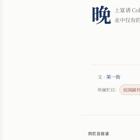
晚
上宴请 Co
业中仅有
文 ·
第一街
所属栏目：
民国副
同栏目阅读