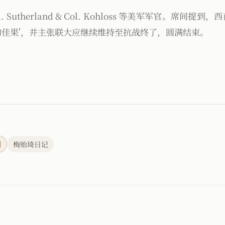
l. Sutherland & Col. Kohloss 等美军军官。席间提
的佳果'，并主张联大应继续维持至抗战终了，圆满结束。
刊
梅贻琦日记