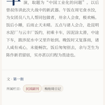
演，取题为“中国工业化的问题”。以后
曾叔伟讲此次大战中的新武器。午饭在周宅食水饺，
为女团员八九人帮同包做者，卅余人会食，极欢畅。
饭后小睡，后雨止天未晴。五点与诸人会合，赴昆明
水泥厂与云丰厂饭约，初乘卡车，因泥涂太滑，中途
下车，跋涉泥水中又里许始到。晚饭时又复落雨，诸
人咸有戒心，未能畅饮。饭后匆匆别去，余与芝生为
陈作新君留宿，实亦甚以归程为畏途也。
文 ·
第一街
所属栏目：
民国副刊
梅贻琦日记