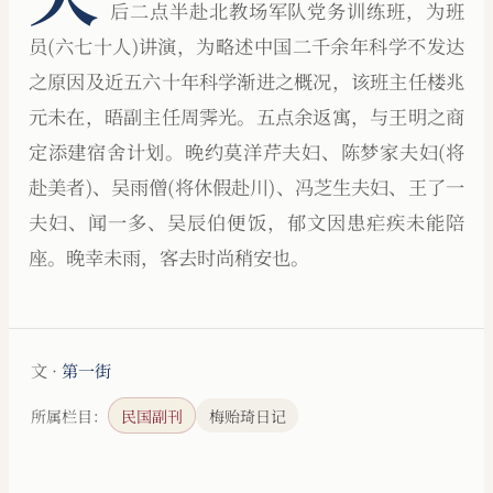
后二点半赴北教场军队党务训练班，为班
员(六七十人)讲演，为略述中国二千余年科学不发达
之原因及近五六十年科学渐进之概况，该班主任楼兆
元未在，晤副主任周霁光。五点余返寓，与王明之商
定添建宿舍计划。晚约莫洋芹夫妇、陈梦家夫妇(将
赴美者)、吴雨僧(将休假赴川)、冯芝生夫妇、王了一
夫妇、闻一多、吴辰伯便饭，郁文因患疟疾未能陪
座。晚幸未雨，客去时尚稍安也。
文 ·
第一街
所属栏目：
民国副刊
梅贻琦日记