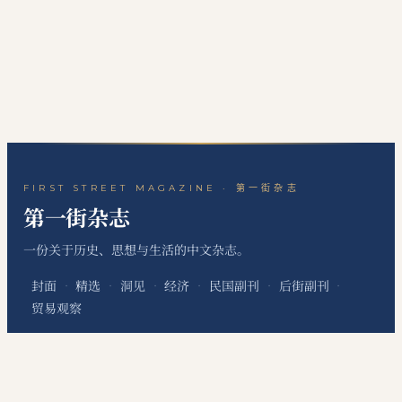
FIRST STREET MAGAZINE · 第一街杂志
第一街杂志
一份关于历史、思想与生活的中文杂志。
封面
精选
洞见
经济
民国副刊
后街副刊
·
·
·
·
·
·
贸易观察
关于本刊
站点地图
RSS 订阅
联系编辑
·
·
·
本网站为个人非经营性网站，主要用于发布个人学习笔记、读书心得、历史文化评