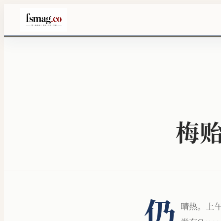
梅贻
仍
晴热。上