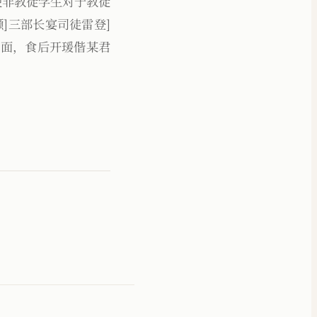
，应使非教徒学生对于教徒
灏]三部长宴司徒雷登]
汤面，食后开瑗偕某君