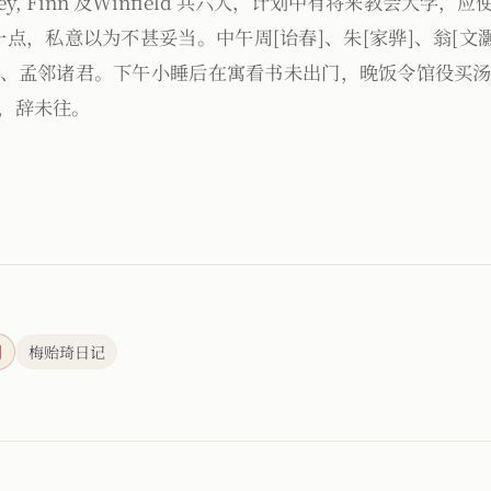
sey, Finn 及Winfield 共六人，计划中有将来教会大学
一点，私意以为不甚妥当。中午周[诒春]、朱[家骅]、翁[文
、孟邻诸君。下午小睡后在寓看书未出门，晚饭令馆役买
，辞未往。
刊
梅贻琦日记