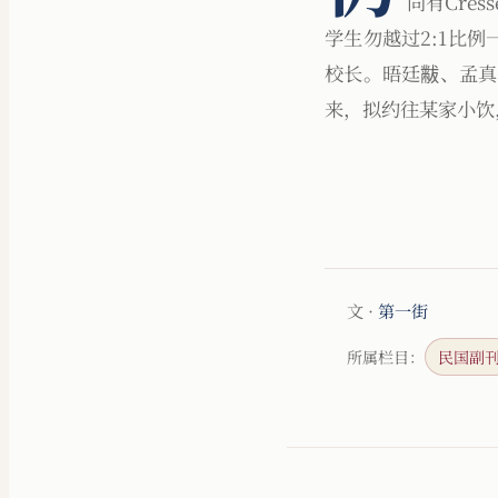
尚有Cres
学生勿越过2:1比例
校长。晤廷黻、孟真
来，拟约往某家小饮
文 ·
第一街
所属栏目：
民国副