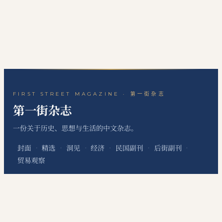
FIRST STREET MAGAZINE · 第一街杂志
第一街杂志
一份关于历史、思想与生活的中文杂志。
封面
精选
洞见
经济
民国副刊
后街副刊
·
·
·
·
·
·
贸易观察
关于本刊
站点地图
RSS 订阅
联系编辑
·
·
·
本网站为个人非经营性网站，主要用于发布个人学习笔记、读书心得、历史文化评
论、国际经贸观察和资料整理内容，不代表任何机构、组织、政治团体或利益集团