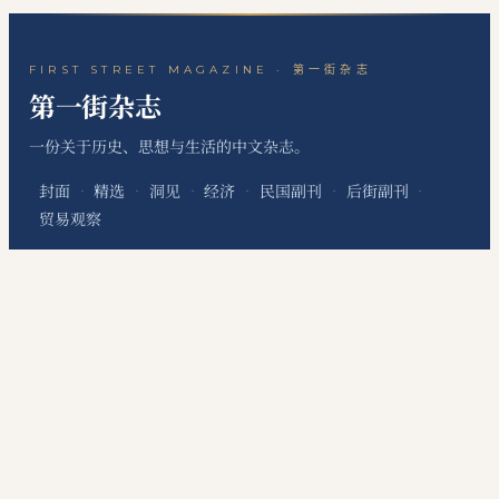
FIRST STREET MAGAZINE · 第一街杂志
第一街杂志
一份关于历史、思想与生活的中文杂志。
封面
精选
洞见
经济
民国副刊
后街副刊
·
·
·
·
·
·
贸易观察
关于本刊
站点地图
RSS 订阅
联系编辑
·
·
·
本网站为个人非经营性网站，主要用于发布个人学习笔记、读书心得、历史文化评
论、国际经贸观察和资料整理内容，不代表任何机构、组织、政治团体或利益集团
立场，不提供有偿信息服务，不涉及新闻采编发布、在线交易、会员收费等经营性
服务。
©
2026
第一街杂志
·
First Street Magazine
DigitConnection