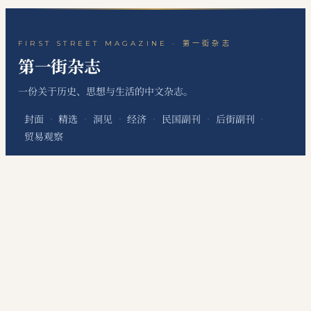
FIRST STREET MAGAZINE · 第一街杂志
第一街杂志
一份关于历史、思想与生活的中文杂志。
封面
精选
洞见
经济
民国副刊
后街副刊
·
·
·
·
·
·
贸易观察
关于本刊
站点地图
RSS 订阅
联系编辑
·
·
·
本网站为个人非经营性网站，主要用于发布个人学习笔记、读书心得、历史文化评
论、国际经贸观察和资料整理内容，不代表任何机构、组织、政治团体或利益集团
立场，不提供有偿信息服务，不涉及新闻采编发布、在线交易、会员收费等经营性
服务。
©
2026
第一街杂志
·
First Street Magazine
DigitConnection