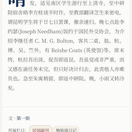
发，适见南区学生游行至上清寺，至中研
院宿舍晤李方桂谈半时许。至教部翻译芝生来密电，
谓昆明学生将于廿七日罢课，催余速归。晚七点赴李
约瑟(Joseph Needham)饭约于国民外交协会，为介
绍李继任者 C. M. G. Bolton，客共二桌，翁、杭、
傅、吴、竺外，有 Reishe Coats (英使馆)等。席末
终，杭拉吾出谈，促吾即返昆。吾虽觉或非严重，而
又感在渝任务未完，但只好决计归去，此责他人亦难
负也。急至朱寓稍留，即返中研院。晚，小雨又转冷
矣。
文 ·
第一街
所属栏目：
民国副刊
梅贻琦日记