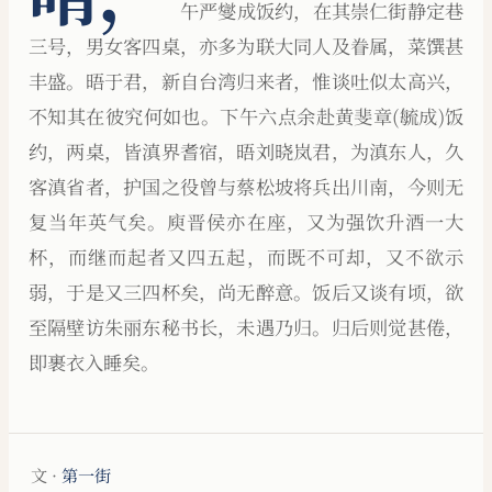
午严燮成饭约，在其崇仁街静定巷
三号，男女客四桌，亦多为联大同人及眷属，菜馔甚
丰盛。晤于君，新自台湾归来者，惟谈吐似太高兴，
不知其在彼究何如也。下午六点余赴黄斐章(毓成)饭
约，两桌，皆滇界耆宿，晤刘晓岚君，为滇东人，久
客滇省者，护国之役曾与蔡松坡将兵出川南，今则无
复当年英气矣。庾晋侯亦在座，又为强饮升酒一大
杯，而继而起者又四五起，而既不可却，又不欲示
弱，于是又三四杯矣，尚无醉意。饭后又谈有顷，欲
至隔壁访朱丽东秘书长，未遇乃归。归后则觉甚倦，
即裹衣入睡矣。
文 ·
第一街