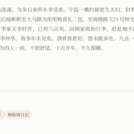
后洗澡，为多日来所未享受者。午饭一樵约郝更生夫妇、封季
后接彬彬至大马路为彤彤购喜礼二包。至海格路 523 号钟
家又坐时许，已将八点矣。回顾家收抬行李，赶赴地丰路 15
李仲华，皆多年未见矣。酒肴皆甚好，惜未能多坐。九点
为四人一间，不很舒适。十点开车，不久即睡。
刊
梅贻琦日记