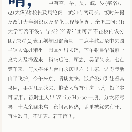
中有竺、茅、吴、臧、罗(宗洛)、
赵(太侔)诸校长及周纶阁、黄如今两司长。饭时朱提
及改订大学组织法及简化课程等问题。余提二问: (1)
大学可否不设训导长? (2)青年团可否不在校内设分
团? 朱对(2)表示须与团部商量。二点半散后至中央图
书馆太侔处稍坐，慰堂外出未晤。下午张昌华偕顾一
泉夫人及泽霖来，稍坐后张、顾去，吴留久谈。七点
樊车来，与吴搭往五台山永庆里六号卫家，适寿翌新
由平飞沪，今午来京，晤谈尤快。饭后俊如引往看其
果园，果树几尽砍去，惟敌人留有住房一所，颇坚实
可留用。饭时主人出 White Horse 一瓶，分饮将尽
矣。十点余回朱寓，夜间甚闷热，盖单被犹觉有汗，
再住数日，不知更加若干度也。