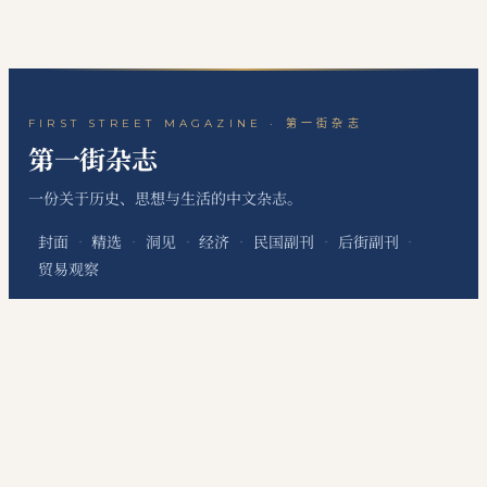
FIRST STREET MAGAZINE · 第一街杂志
第一街杂志
一份关于历史、思想与生活的中文杂志。
封面
精选
洞见
经济
民国副刊
后街副刊
·
·
·
·
·
·
贸易观察
关于本刊
站点地图
RSS 订阅
联系编辑
·
·
·
本网站为个人非经营性网站，主要用于发布个人学习笔记、读书心得、历史文化评
论、国际经贸观察和资料整理内容，不代表任何机构、组织、政治团体或利益集团
立场，不提供有偿信息服务，不涉及新闻采编发布、在线交易、会员收费等经营性
服务。