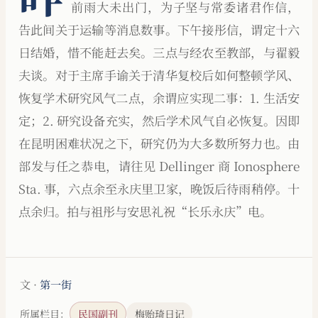
前雨大未出门，为子坚与常委诸君作信，
告此间关于运输等消息数事。下午接彤信，谓定十六
日结婚，惜不能赶去矣。三点与经农至教部，与翟毅
夫谈。对于主席手谕关于清华复校后如何整顿学风、
恢复学术研究风气二点，余谓应实现二事：1. 生活安
定；2. 研究设备充实，然后学术风气自必恢复。因即
在昆明困难状况之下，研究仍为大多数所努力也。由
部发与任之恭电，请往见 Dellinger 商 Ionosphere
Sta. 事，六点余至永庆里卫家，晚饭后待雨稍停。十
点余归。拍与祖彤与安思礼祝“长乐永庆”电。
文 ·
第一街
所属栏目：
民国副刊
梅贻琦日记