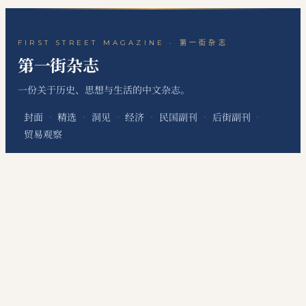
FIRST STREET MAGAZINE · 第一街杂志
第一街杂志
一份关于历史、思想与生活的中文杂志。
封面
精选
洞见
经济
民国副刊
后街副刊
·
·
·
·
·
·
贸易观察
关于本刊
站点地图
RSS 订阅
联系编辑
·
·
·
本网站为个人非经营性网站，主要用于发布个人学习笔记、读书心得、历史文化评
论、国际经贸观察和资料整理内容，不代表任何机构、组织、政治团体或利益集团
立场，不提供有偿信息服务，不涉及新闻采编发布、在线交易、会员收费等经营性
服务。
©
2026
第一街杂志
·
First Street Magazine
DigitConnection