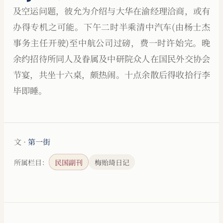
及空运问题，彼允为介绍与大华在渝经理洽商，或有
办得专机之可能。下午二时半乘清中汽车(由杨士杰
事务主任开驶)至中航公司过磅，费一时许始完。晚
余约招待所同人及眷属及中研院众人在国民外交协会
节宴，共坐十六桌，颇热闹。十点余散后得收拾行李
毕即睡。
文 ·
第一街
所属栏目：
民国副刊
梅贻琦日记