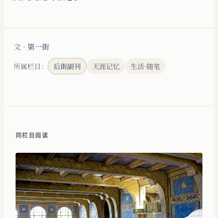
文 ·
第一街
所属栏目：
后街副刊
天涯记忆
生活·随笔
同栏目阅读