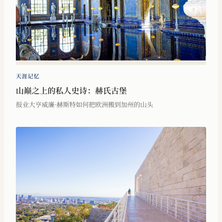
天涯记忆
山巅之上的私人史诗：赫氏古堡
报业大亨威廉·赫斯特如何把欧洲搬到加州的山头