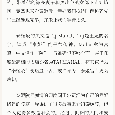
统，带着他的漂亮妻子和更出色的女部下到处访
问，竟然也来看泰姬陵。幸好我们抵达时萨科齐先
生已经参观完毕，并未让我们等待太久。
泰姬陵的英文是Taj Mahal，Taj是王妃的名
字，译成“泰姬”倒是很传神。Mahal意为宫
殿，中文译作“陵”，虽准确但不够全面。鉴于印
度最高档的酒店亦名为TAJ MAHAL，将其直译为
“泰姬陵”便略显不妥，或许译为“泰姬宫”更为
贴切。
泰姬陵是痴情的印度国王沙贾汗为自己的爱妃
修建的陵寝。导游讲了很多故事来介绍泰姬陵，但
个人觉得多数是附会的。经过了拥挤的大门和安