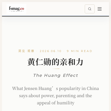
洞见·观察 · 2026.06.10 · 9 MIN READ
黄仁勋的亲和力
The Huang Effect
What Jensen Huang’s popularity in China
says about power, parenting and the
appeal of humility