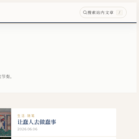
搜索站内文章
/
读节奏。
生活·随笔
让蠢人去做蠢事
2026.06.06