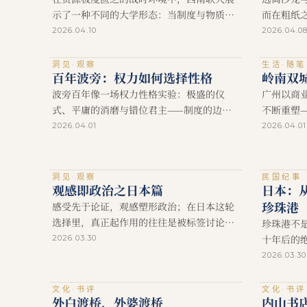
示了一种不同的大学形态：当制度与物质被
而在粗纸
压缩到极限，知识转而依赖人与人之间的交
2026.04.10
2026.04.0
流与记忆。
洞见·观察
生活·随笔
百年波旁：权力如何选择性格
岭南双
波旁百年像一场权力性格实验：极盛的仪
广州以商
式、平庸的消磨与错位君主——制度的边
不断重塑
界，最终写在那几个具体的人身上。
脚本。
2026.04.01
2026.04.01
洞见·观察
民国纪事
观感即政治之日本篇
日本：
珍珠港
感受先于论证，观感塑形政治；在日本这轮
选择里，真正起作用的往往是被标签讨论所
珍珠港不
遮蔽的那一层情绪与稳定预期。
十年后的
2026.03.30
志面前一
2026.03.30
文化·书评
文化·书评
外白渡桥，外婆渡桥
内山书