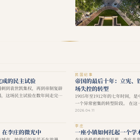
民国纪事
完成的民主试验
帝国的最后十年：立宪、
场失控的转型
遇刺到袁世凯集权，再到帝制复辟
塌，这场民主试验在数年间走完了
1905年至1912年的七年时间，
幻灭的全过程
一个异常密集的转型阶段。 在这
廷并非毫无作为。
2026.04.11
李庄
：在李庄的微光中
一座小镇如何托起一个学
与城市，她最后的光芒不在浪漫，
在抗战最艰难的岁月里，李庄并