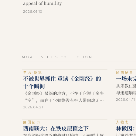
appeal of humility
2026.06.10
MORE IN THIS COLLECTION
生活·随笔
民国纪事
不被世界抓住 重读《金刚经》的
一场未
十个瞬间
从宋教仁
与迅速崩
《金刚经》最深的地方，不在于它说了多少
从希望到
“空”，而在于它始终没有把人带向虚无。
2026.04.11
它并不劝人逃离世界，也不鼓励冷淡生活。
2026.04.21
它只是不断提醒：你可以在世界里认真地
活，但不要把世界里那些暂时的东西，看得
民国纪事
人物志
西南联大：在铁皮屋顶之下
林徽因
太重、抓得太紧、信得太死。
在资源极度匮乏的战时环境中，西南联大展
远离沙龙