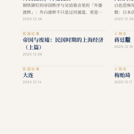
钢铁铆钉的帝国秩序与吴语谐音里的「外婆
白色恐怖
渡桥」：外白渡桥不只是过河通道，更是上
数：日本
海现代性的物理切口。
在此获得
2025.12.26
2025.12.26
民国纪事
人物志
帝国与废墟：民国时期的上海经济
蒋廷黻
（上篇）
2025.12.19
2025.12.26
民国纪事
人物志
大连
梅贻琦
2025.12.14
2025.12.11