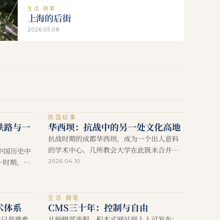
生活·随笔
上海的后街
2026.05.08
民国纪事
铁路与一
华西坝：抗战中的另一处文化高地
抗战时期的成都华西坝，成为一个出人意料
的学术中心。几所教会大学在此既未合并、
是中国历史中
也未分离，而是在战争压力下形成了一个共
一时期，清
2026.04.10
享教学、研究与交流的独特体系。
生活·随笔
术体系
CMS三十年：控制与自由
非只是避难
从编辑部流程、积木式网站到人人可发布：