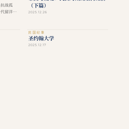
（下篇）
是抗战孤
一代留洋知
2025.12.26
民国纪事
圣约翰大学
2025.12.17