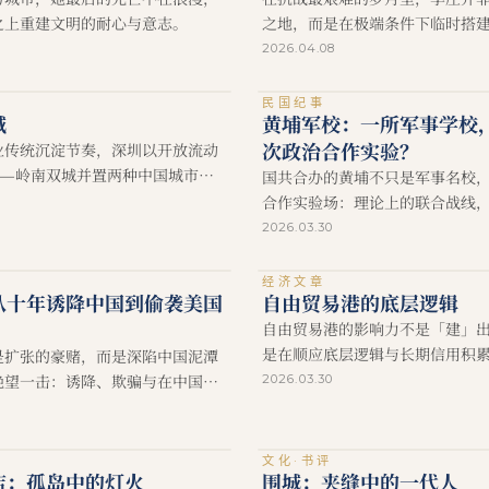
之上重建文明的耐心与意志。
之地，而是在极端条件下临时搭
整的学术体系，使中国的知识、
8
2026.04.08
得以延续。
民国纪事
城
黄埔军校：一所军事学校
次政治合作实验？
业传统沉淀节奏，深圳以开放流动
——岭南双城并置两种中国城市化
国共合办的黄埔不只是军事名校
合作实验场：理论上的联合战线
事与枪杆子面前接受现实考核。
2026.03.30
经济文章
从十年诱降中国到偷袭美国
自由贸易港的底层逻辑
自由贸易港的影响力不是「建」
是在顺应底层逻辑与长期信用积
是扩张的豪赌，而是深陷中国泥潭
来的。
绝望一击：诱降、欺骗与在中国意
2026.03.30
再碰壁。
文化·书评
店：孤岛中的灯火
围城：夹缝中的一代人