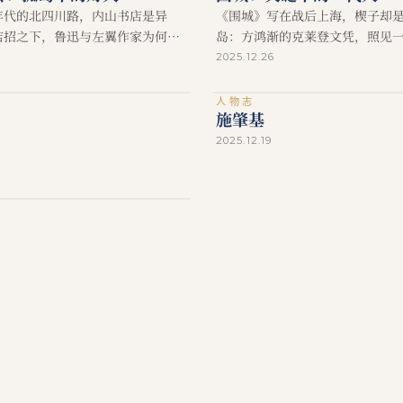
年代的北四川路，内山书店是异
《围城》写在战后上海，楔子却
店招之下，鲁迅与左翼作家为何能
岛：方鸿渐的克莱登文凭，照见
一桌茶与片刻安全。
识分子的无根与悬浮。
2025.12.26
人物志
施肇基
2025.12.19