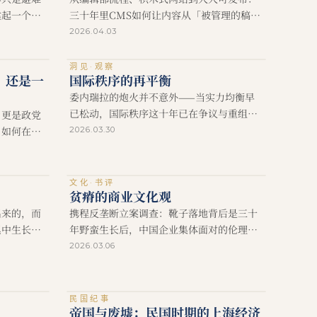
建起一个完
三十年里CMS如何让内容从「被管理的稿
文物与人才
件」逼近一套内容操作系统。
2026.04.03
洞见·观察
，还是一
国际秩序的再平衡
委内瑞拉的炮火并不意外——当实力均衡早
已松动，国际秩序这十年已在争议与重组中
，更是政党
默默改写。
，如何在人
2026.03.30
文化·书评
贫瘠的商业文化观
出来的，而
携程反垄断立案调查：靴子落地背后是三十
累中生长出
年野蛮生长后，中国企业集体面对的伦理与
法治大课。
2026.03.06
民国纪事
帝国与废墟：民国时期的上海经济