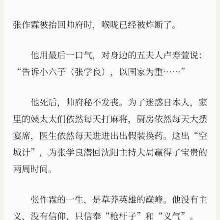
张作霖被抬回帅府时，喉咙已经被炸断了。
他用最后一口气，对身边的五夫人卢寿萱说：
“告诉小六子（张学良），以国家为重……”
他死后，帅府秘不发丧。为了迷惑日本人，家
里的姨太太们依然每天打麻将，厨房依然每天大摆
宴席，医生依然每天进进出出假装换药。这出“空
城计”，为张学良潜回沈阳主持大局赢得了宝贵的
两周时间。
张作霖的一生，是草莽英雄的巅峰。他没有主
义，没有信仰，只信奉“枪杆子”和“义气”。