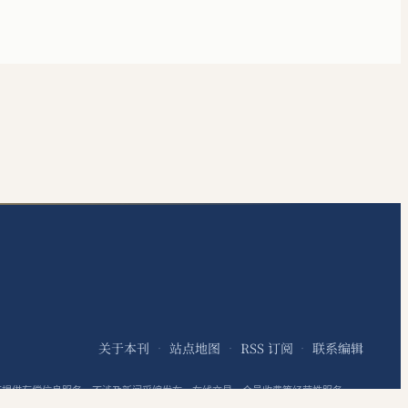
关于本刊
站点地图
RSS 订阅
联系编辑
·
·
·
不提供有偿信息服务，不涉及新闻采编发布、在线交易、会员收费等经营性服务。