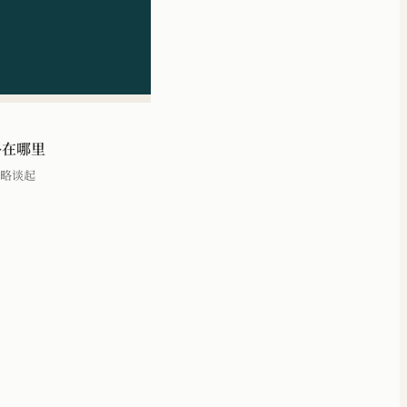
路在哪里
略谈起