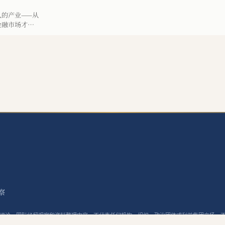
久的产业——从
,金融市场才是
立的地基。
察
评论、国际经贸观察和资料整理内容，不代表任何机构、组织、政治团体或利益集团立场，