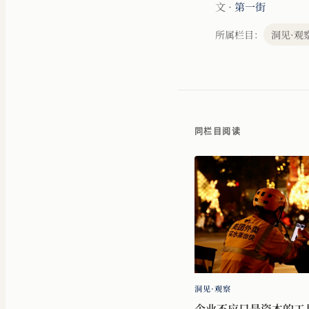
文 ·
第一街
所属栏目：
洞见·观
同栏目阅读
洞见·观察
企业不应只是资本的工