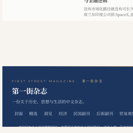
与金融逻辑
没有市场化路径就没有可长
荷兰东印度公司到 SpaceX
高风险巨额资本产业得以成
FIRST STREET MAGAZINE · 第一街杂志
第一街杂志
一份关于历史、思想与生活的中文杂志。
封面
精选
洞见
经济
民国副刊
后街副刊
贸易观
·
·
·
·
·
·
本网站为个人非经营性网站，主要用于发布个人学习笔记、读书心得、历史文化