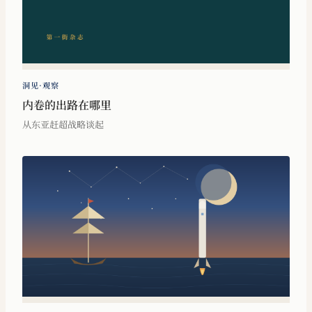
洞见·观察
内卷的出路在哪里
从东亚赶超战略谈起