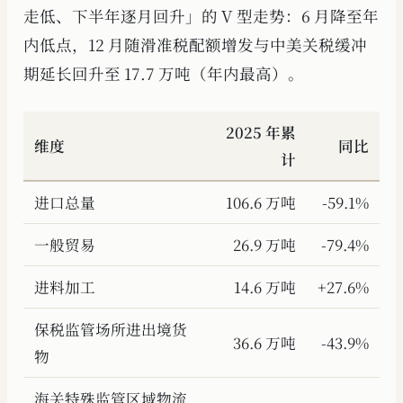
走低、下半年逐月回升」的 V 型走势：6 月降至年
内低点，12 月随滑准税配额增发与中美关税缓冲
期延长回升至 17.7 万吨（年内最高）。
2025 年累
维度
同比
计
进口总量
106.6 万吨
-59.1%
一般贸易
26.9 万吨
-79.4%
进料加工
14.6 万吨
+27.6%
保税监管场所进出境货
36.6 万吨
-43.9%
物
海关特殊监管区域物流