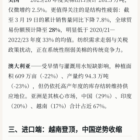
仅微增约 2.5%。更值得关注的是结构性疲弱：截
至 3 月 19 日的累计销售量同比下降 7.8%，全球贸
易份额预计降至
28%
，明显低于 2020/21—
2022/23 年度 33% 的均值。纺织需求走弱与关税
政策扰动，正在系统性削弱美棉的传统竞争力。
澳大利亚
——受旱情与灌溉用水短缺影响，种植面
积 609 万亩（-22%）、产量约 94.3 万吨
（-23%），但仍依托高产年度的库存结转维持供
应地位。亚洲是其核心市场，中国（29%）、印度
（20%）、越南（17%）合计占近 67%。
三、进口端：越南登顶，中国逆势收缩