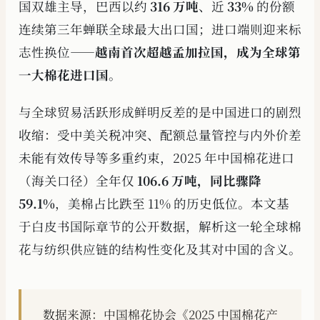
国双雄主导，巴西以约
316 万吨
、近
33%
的份额
连续第三年蝉联全球最大出口国；进口端则迎来标
志性换位——
越南首次超越孟加拉国，成为全球第
一大棉花进口国
。
与全球贸易活跃形成鲜明反差的是中国进口的剧烈
收缩：受中美关税冲突、配额总量管控与内外价差
未能有效传导等多重约束，2025 年中国棉花进口
（海关口径）全年仅
106.6 万吨，同比骤降
59.1%
，美棉占比跌至 11% 的历史低位。本文基
于白皮书国际章节的公开数据，解析这一轮全球棉
花与纺织供应链的结构性变化及其对中国的含义。
数据来源：中国棉花协会《2025 中国棉花产