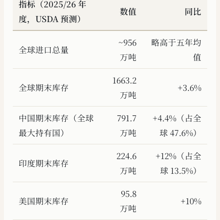
指标（2025/26 年
数值
同比
度，USDA 预测）
~956
略高于五年均
全球进口总量
万吨
值
1663.2
全球期末库存
+3.6%
万吨
中国期末库存（全球
791.7
+4.4%（占全
最大持有国）
万吨
球 47.6%）
224.6
+12%（占全
印度期末库存
万吨
球 13.5%）
95.8
美国期末库存
+10%
万吨