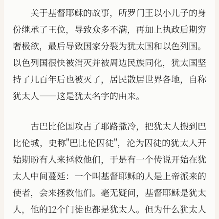
关于基督耶稣的故事，所罗门王以小儿子的身
份继承了王位，导致众多不满，再加上执政后期穷
奢极欲，最后导致国家分裂为犹太国和以色列国。
以色列国很快被消灭并被周边民族同化，犹太国坚
持了几百年后也被灭了，居民散居世界各地，自称
犹太人——这是犹太名字的由来。
古巴比伦国攻占了耶路撒冷，把犹太人搬到巴
比伦城，史称"巴比伦囚徒"，沦为囚徒的犹太人开
始期盼有人来拯救他们，于是有一个传说开始在犹
太人中间蔓延：一个叫基督耶稣的人是上帝派来的
使者，会来拯救他们。毫无疑问，基督耶稣是犹太
人，他的12个门徒也都是犹太人。但为什么犹太人