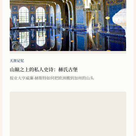
天涯记忆
山巅之上的私人史诗：赫氏古堡
报业大亨威廉·赫斯特如何把欧洲搬到加州的山头