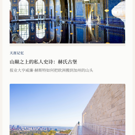
天涯记忆
山巅之上的私人史诗：赫氏古堡
报业大亨威廉·赫斯特如何把欧洲搬到加州的山头