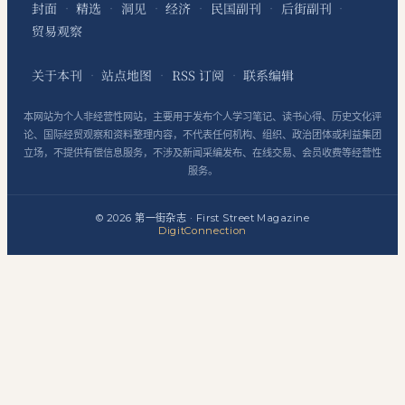
封面
精选
洞见
经济
民国副刊
后街副刊
·
·
·
·
·
·
贸易观察
关于本刊
站点地图
RSS 订阅
联系编辑
·
·
·
本网站为个人非经营性网站，主要用于发布个人学习笔记、读书心得、历史文化评
论、国际经贸观察和资料整理内容，不代表任何机构、组织、政治团体或利益集团
立场，不提供有偿信息服务，不涉及新闻采编发布、在线交易、会员收费等经营性
服务。
©
2026
第一街杂志
·
First Street Magazine
DigitConnection