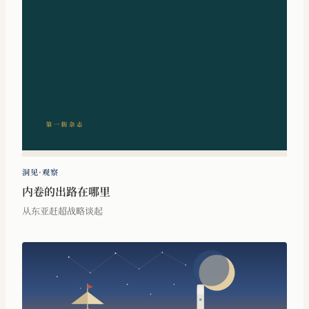
洞见·观察
内卷的出路在哪里
从东亚赶超战略谈起