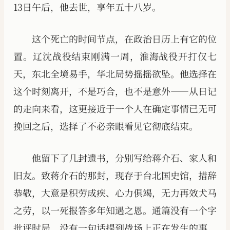
13日午后，他去世，享年五十八岁。
这个死亡的时间节点，在政治日历上有它的位
置。辽沈战役结束刚满一周，淮海战役开打仅七
天，东北全境易手，华北局势摇摇欲坠。他选择在
这个时刻离开，不是巧合，也不是意外——从日记
的走向来看，这更接近于一个人在确定事情已无可
挽回之后，选择了不必亲眼看见它彻底结束。
他留下了几封遗书，分别写给蒋介石、家人和
旧友。致蒋介石的那封，现存于台北国史馆，措辞
恭敬，大意是积劳成疾、心力俱竭，无力再效犬马
之劳，以一死报答多年知遇之恩。通篇没有一个字
批评时局，没有一句话提到战场上正在发生的事，