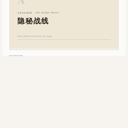
民国纪事
黄雀行动：国民党撤台前的最后一张牌
1948年底，败局已定，李涯在做什么
FIRST STREET MAGAZINE · 第一街杂志
第一街杂志