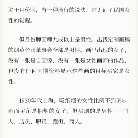
关于月份牌，有一种流行的说法：它见证了民国女
性的觉醒。
但月份牌画师九成以上是男性。出钱定制画稿
的烟草公司董事会全部是男性。画里出现的女子，
没有一张是自画像，没有一张是女性画师的作品，
也没有任何同期资料显示这些画的目标买家是女
性。
1930年代上海，吸纸烟的女性比例不到5%。
画面主角是抽烟的女子，但买烟的是男性——工
人、店员、职员、跑街、商人。