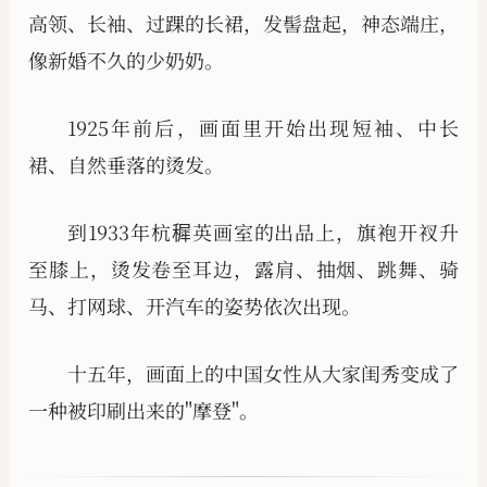
高领、长袖、过踝的长裙，发髻盘起，神态端庄，
像新婚不久的少奶奶。
1925年前后，画面里开始出现短袖、中长
裙、自然垂落的烫发。
到1933年杭穉英画室的出品上，旗袍开衩升
至膝上，烫发卷至耳边，露肩、抽烟、跳舞、骑
马、打网球、开汽车的姿势依次出现。
十五年，画面上的中国女性从大家闺秀变成了
一种被印刷出来的"摩登"。