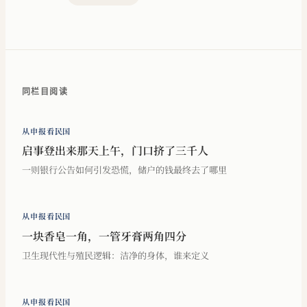
同栏目阅读
从申报看民国
启事登出来那天上午，门口挤了三千人
一则银行公告如何引发恐慌，储户的钱最终去了哪里
从申报看民国
一块香皂一角，一管牙膏两角四分
卫生现代性与殖民逻辑：洁净的身体，谁来定义
从申报看民国