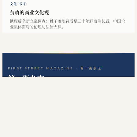
文化·书评
贫瘠的商业文化观
携程反垄断立案调查：靴子落地背后是三十年野蛮生长后，中国企
业集体面对的伦理与法治大课。
FIRST STREET MAGAZINE · 第一街杂志
第一街杂志
一份关于历史、思想与生活的中文杂志。
封面
精选
洞见
经济
民国副刊
后街副刊
·
·
·
·
·
·
贸易观察
关于本刊
站点地图
RSS 订阅
联系编辑
·
·
·