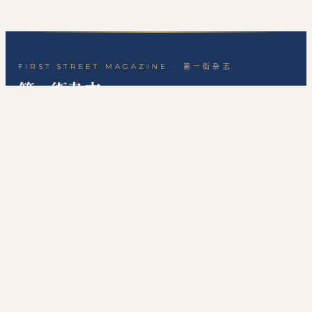
FIRST STREET MAGAZINE · 第一街杂志
第一街杂志
一份关于历史、思想与生活的中文杂志。
封面
精选
洞见
经济
民国副刊
后街副刊
·
·
·
·
·
·
贸易观察
关于本刊
站点地图
RSS 订阅
联系编辑
·
·
·
本网站为个人非经营性网站，主要用于发布个人学习笔记、读书心得、历史文化评
论、国际经贸观察和资料整理内容，不代表任何机构、组织、政治团体或利益集团
立场，不提供有偿信息服务，不涉及新闻采编发布、在线交易、会员收费等经营性
服务。
©
2026
第一街杂志
·
First Street Magazine